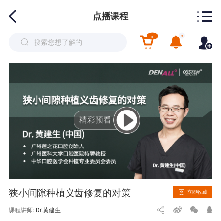
点播课程
0
0
狭小间隙种植义齿修复的对策
立即收藏
课程讲师:
Dr.黄建生