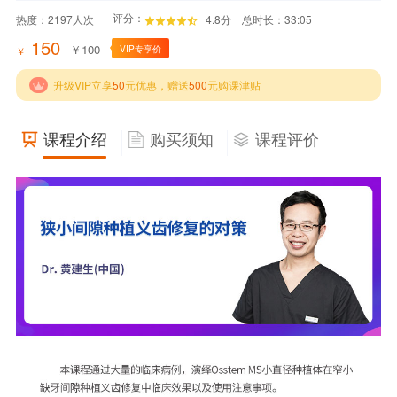
评分：
热度：
2197
人次
4.8分
总时长：33:05
150
￥
100
VIP专享价
￥
升级VIP立享
50
元优惠，赠送
500
元购课津贴
课程介绍
购买须知
课程评价