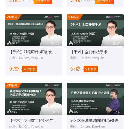
150
200
￥100
￥150
VIP专享价
VIP专享价
￥
￥
VIP畅看
VIP畅看
6292
3433
84:01
25:04
【手术】即拔即种&即刻负重种植手术
【手术】全口种植手术
讲师： Dr. Kim, Yong-Jin
讲师： Dr. Kim, Yong-Jin
免费
免费
VIP专享
VIP专享
VIP畅看
416
200
8:09
91:02
【手术】使用数字化外科导板植入下颌后牙后即刻修复
后牙区骨增量时的软组织处理
讲师： Dr. Kim, Yong-Jin
讲师： Dr. Lee, Dae-Hee