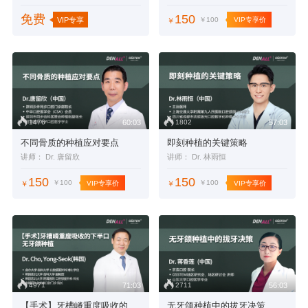
免费
150
VIP专享
￥100
VIP专享价
￥
1476
1802
60:03
57:03
不同骨质的种植应对要点
即刻种植的关键策略
讲师： Dr. 唐留欣
讲师： Dr. 林雨恒
150
150
￥100
￥100
VIP专享价
VIP专享价
￥
￥
4971
2711
71:03
56:03
【手术】牙槽嵴重度吸收的下半口无牙颌种植
无牙颌种植中的拔牙决策