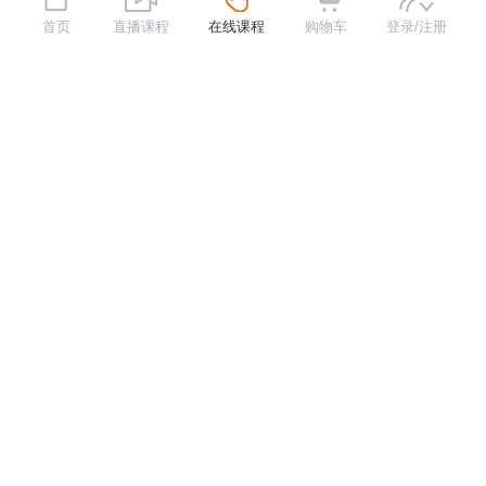
前磨牙区的即刻种植
种植机械并发症的原因及处理
首页
直播课程
在线课程
购物车
登录/注册
讲师： Dr. Jeon, In-Seong
讲师： Dr.郭航
200
150
￥150
￥100
VIP专享价
VIP专享价
￥
￥
3483
8334
60:04
60:02
上颌无牙患者种植手术解析
如何做不翻瓣种植手术
讲师： Dr. Cho, Yong-Seok
讲师： Dr. 唐留欣
150
150
￥100
￥100
VIP专享价
VIP专享价
￥
￥
加载更多