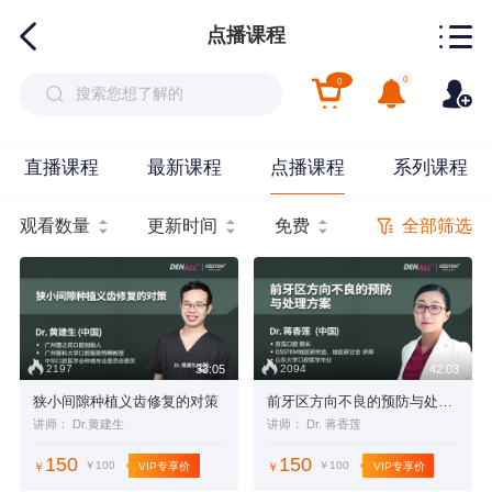
点播课程
0
0
直播课程
最新课程
点播课程
系列课程
全部筛选
观看数量
更新时间
免费
2197
2094
33:05
42:03
狭小间隙种植义齿修复的对策
前牙区方向不良的预防与处理方案
讲师： Dr.黄建生
讲师： Dr. 蒋香莲
150
150
￥100
￥100
VIP专享价
VIP专享价
￥
￥