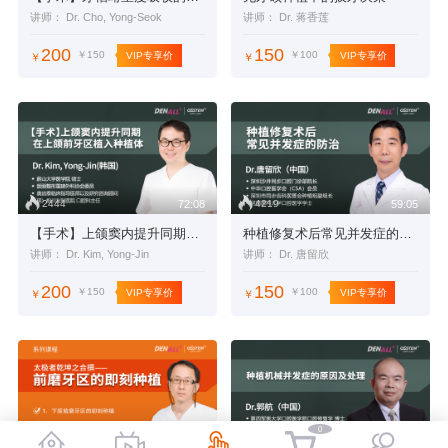
讲师： Dr. Cho, Yong-Seok
讲师： Dr. 蒋香莲
200
150
￥150
￥100
VIP专享价
VIP专享价
￥
￥
2444
4219
72:08
59:05
【手术】上颌窦内提升同期在上颌前牙区植入种植体
种植修复术后常见并发症的防治
讲师： Dr. Kim, Yong-Jin
讲师： Dr. 唐留欣
200
150
￥150
￥100
VIP专享价
VIP专享价
￥
￥
0
4855
4284
65:03
43:05