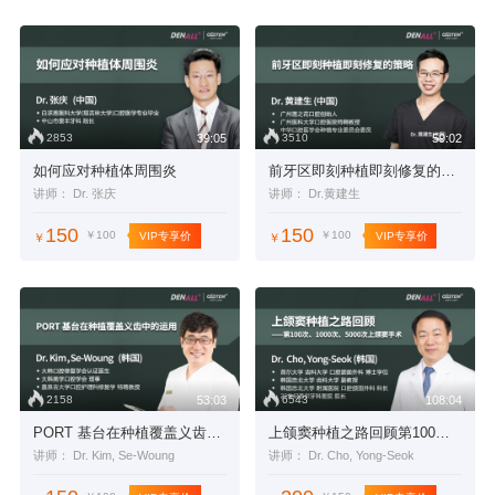
2853
3510
39:05
59:02
如何应对种植体周围炎
前牙区即刻种植即刻修复的策略
讲师： Dr. 张庆
讲师： Dr.黄建生
150
150
￥100
￥100
VIP专享价
VIP专享价
￥
￥
2158
6543
53:03
108:04
PORT 基台在种植覆盖义齿中的运用
上颌窦种植之路回顾第100次、1000次、5000次上颌窦手术
讲师： Dr. Kim, Se-Woung
讲师： Dr. Cho, Yong-Seok