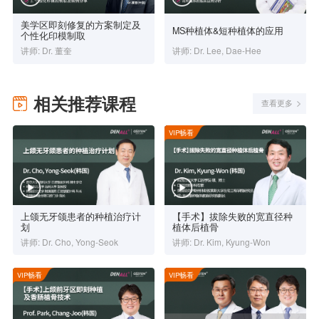
美学区即刻修复的方案制定及
MS种植体&短种植体的应用
个性化印模制取
讲师: Dr. 董奎
讲师: Dr. Lee, Dae-Hee
相关推荐课程
查看更多
VIP畅看
上颌无牙颌患者的种植治疗计
【手术】拔除失败的宽直径种
划
植体后植骨
讲师: Dr. Cho, Yong-Seok
讲师: Dr. Kim, Kyung-Won
VIP畅看
VIP畅看