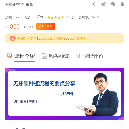
课程讲师:
Dr. 董奎
评分：
热度：
2706
人次
4.7分
总时长：96:05
300
￥
200
VIP专享价
￥
升级VIP立享
100
元优惠，赠送
500
元购课津贴
课程介绍
购买须知
课程评价