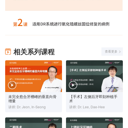
相关系列课程
查看更多
未完全愈合牙槽嵴的垂直向骨
【手术】左侧后牙即刻种植手
增量
术
讲师: Dr. Jeon, In-Seong
讲师: Dr. Lee, Dae-Hee