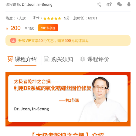
课程讲师:
Dr. Jeon, In-Seong
评分：
热度：
7
人次
5分
总时长：63:01
200
￥
150
VIP专享价
￥
升级VIP立享
50
元优惠，赠送
500
元购课津贴
课程介绍
购买须知
课程评价