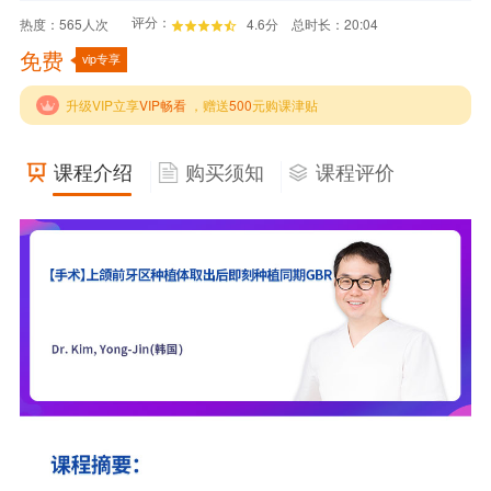
评分：
热度：
565
人次
4.6分
总时长：20:04
免费
vip专享
升级VIP立享
VIP畅看
，赠送
500
元购课津贴
课程介绍
购买须知
课程评价