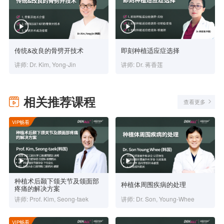
传统&改良的骨劈开技术
即刻种植适应症选择
讲师: Dr. Kim, Yong-Jin
讲师: Dr. 蒋香莲
相关推荐课程
查看更多
VIP畅看
种植术后颞下颌关节及颌面部
种植体周围疾病的处理
疼痛的解决方案
讲师: Prof. Kim, Seong-taek
讲师: Dr. Son, Young-Whee
VIP畅看